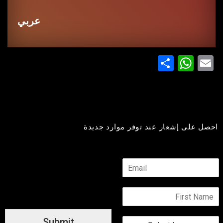
عربي
WhatsApp
Share
Email
احصل على إشعار عند توفر موارد جديدة
E
m
a
N
i
a
l
m
A
L
Submit
e
d